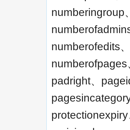
numberingroup
numberofadmin
numberofedits、
numberofpages
padright、pag
pagesincatego
protectionexpir