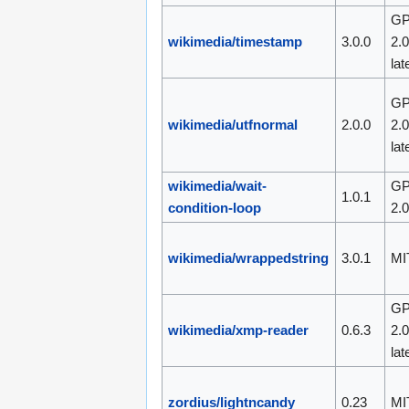
GP
wikimedia/timestamp
3.0.0
2.0
lat
GP
wikimedia/utfnormal
2.0.0
2.0
lat
wikimedia/wait-
GP
1.0.1
condition-loop
2.
wikimedia/wrappedstring
3.0.1
MI
GP
wikimedia/xmp-reader
0.6.3
2.0
lat
zordius/lightncandy
0.23
MI