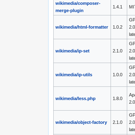
wikimedia/composer-
1.4.1
MI
merge-plugin
GP
wikimedia/html-formatter
1.0.2
2.0
lat
GP
wikimedia/ip-set
2.1.0
2.0
lat
GP
wikimedia/ip-utils
1.0.0
2.0
lat
Ap
wikimedia/less.php
1.8.0
2.
GP
wikimedia/object-factory
2.1.0
2.0
lat