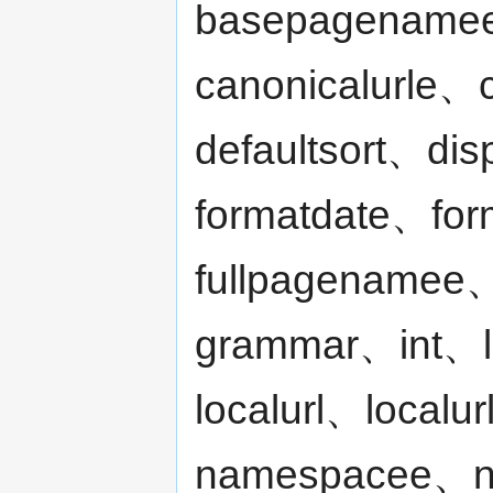
basepagenamee
canonicalurle、
defaultsort、dis
formatdate、fo
fullpagenamee、
grammar、int、l
localurl、loca
namespacee、