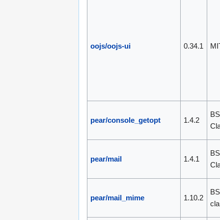
oojs/oojs-ui
0.34.1
MI
BS
pear/console_getopt
1.4.2
Cl
BS
pear/mail
1.4.1
Cl
BS
pear/mail_mime
1.10.2
cl