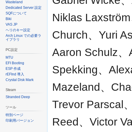
Gabriel Wicke、
Wasteland
Dedicated Server 設定
SQFについて
Niklas Laxstr
Biki
VAS JP
ヘリのキー設定
Church、Yuri A
Arch Linux での必要ラ
イブラリ
Aaron Schulz、
PC設定
MTU
EFI Booting
Spekking、Alex
ESP 作成
rEFInd 導入
Crystal Disk Mark
Mazeland、Cha
Steam
Stranded Deep
Trevor Parsca
ツール
特別ページ
Reed、Victor Va
印刷用バージョン