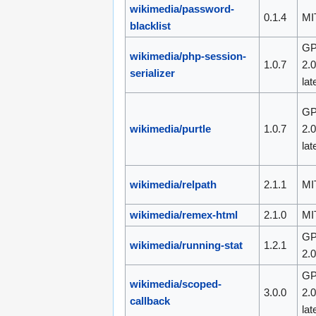
wikimedia/password-
0.1.4
MI
blacklist
GP
wikimedia/php-session-
1.0.7
2.0
serializer
lat
GP
wikimedia/purtle
1.0.7
2.0
lat
wikimedia/relpath
2.1.1
MI
wikimedia/remex-html
2.1.0
MI
GP
wikimedia/running-stat
1.2.1
2.
GP
wikimedia/scoped-
3.0.0
2.0
callback
lat