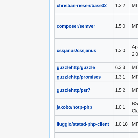
christian-riesen/base32
1.3.2
MI
composer/semver
1.5.0
MI
Ap
cssjanus/cssjanus
1.3.0
2.
guzzlehttp/guzzle
6.3.3
MI
guzzlehttp/promises
1.3.1
MI
guzzlehttp/psr7
1.5.2
MI
BS
jakobo/hotp-php
1.0.1
Cl
liuggio/statsd-php-client
1.0.18
MI