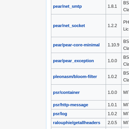
BS
pear/net_smtp
1.8.1
Cl
P
pear/net_socket
1.2.2
Li
BS
pear/pear-core-minimal
1.10.9
Cl
BS
pear/pear_exception
1.0.0
Cl
BS
pleonasm/bloom-filter
1.0.2
Cl
psr/container
1.0.0
MI
psr/http-message
1.0.1
MI
psr/log
1.0.2
MI
ralouphie/getallheaders
2.0.5
MI