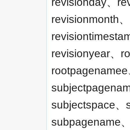
revisionday、re
revisionmonth、
revisiontimest
revisionyear、
rootpagenamee
subjectpagen
subjectspace、
subpagename