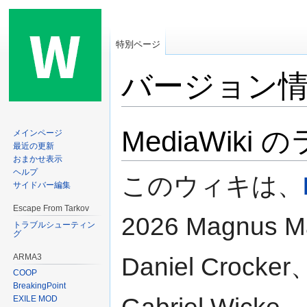
特別ページ
バージョン
ナ
検
MediaWiki
メインページ
ビ
索
最近の更新
おまかせ表示
ゲ
に
ヘルプ
このウィキは、
ー
移
サイドバー編集
シ
動
Escape From Tarkov
ョ
2026 Magnus M
トラブルシューティン
ン
グ
に
ARMA3
Daniel Crocker
移
COOP
動
BreakingPoint
EXILE MOD