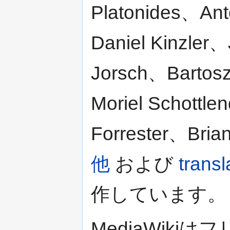
Platonides、Ant
Daniel Kinzle
Jorsch、Bartos
Moriel Schottl
Forrester、Bri
他
および
tran
作しています。
MediaWik