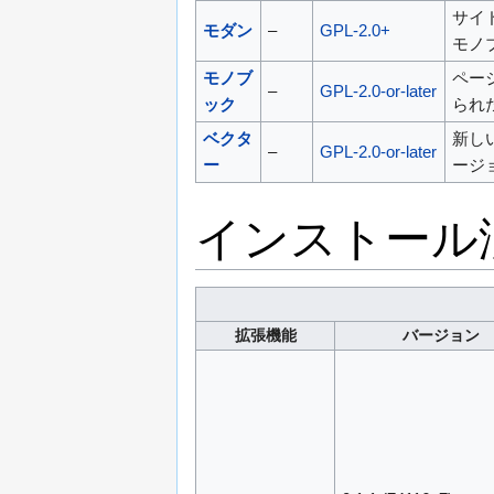
サイ
モダン
–
GPL-2.0+
モノ
モノブ
ペー
–
GPL-2.0-or-later
ック
られた
ベクタ
新し
–
GPL-2.0-or-later
ー
ージョ
インストール
拡張機能
バージョン