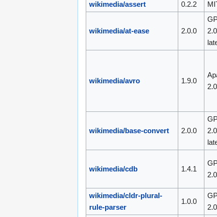
wikimedia/assert
0.2.2
MI
GP
wikimedia/at-ease
2.0.0
2.0
lat
Ap
wikimedia/avro
1.9.0
2.
GP
wikimedia/base-convert
2.0.0
2.0
lat
GP
wikimedia/cdb
1.4.1
2.
wikimedia/cldr-plural-
GP
1.0.0
rule-parser
2.